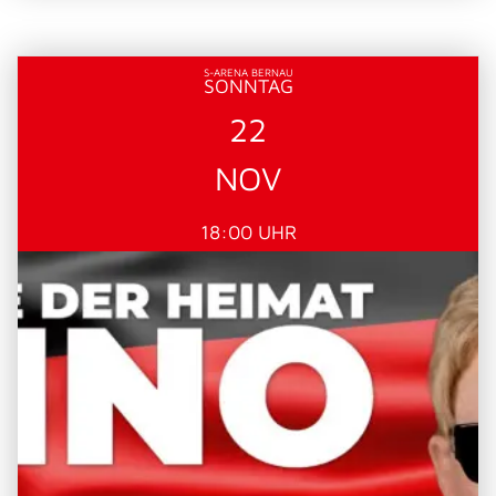
S-ARENA BERNAU
SONNTAG
22
NOV
18:00 UHR