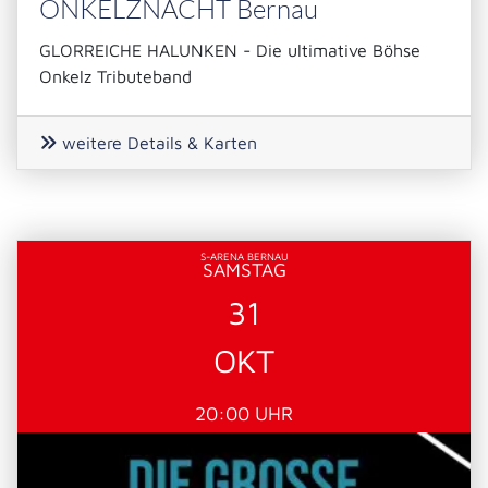
ONKELZNACHT Bernau
GLORREICHE HALUNKEN - Die ultimative Böhse
Onkelz Tributeband
weitere Details & Karten
S-ARENA BERNAU
SAMSTAG
31
OKT
20:00 UHR