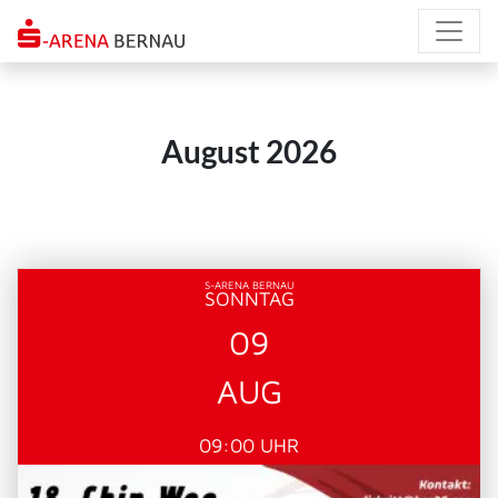
Direkt
zum
Inhalt
August 2026
S-ARENA BERNAU
SONNTAG
09
AUG
09:00 UHR