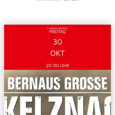
S-ARENA BERNAU
FREITAG
30
OKT
20:00 UHR