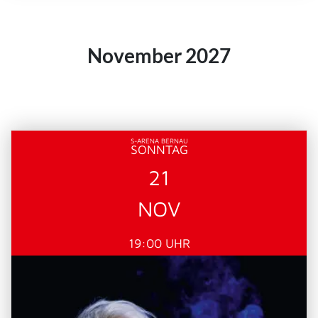
November 2027
S-ARENA BERNAU
SONNTAG
21
NOV
19:00 UHR