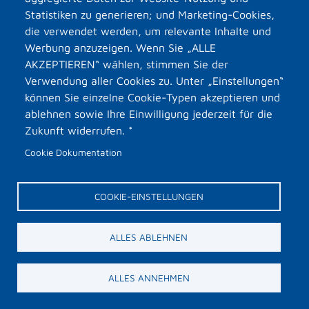
Statistiken zu generieren; und Marketing-Cookies,
die verwendet werden, um relevante Inhalte und
Werbung anzuzeigen. Wenn Sie „ALLE
Lisa Eckhart - Ich war mal wer
AKZEPTIEREN“ wählen, stimmen Sie der
Verwendung aller Cookies zu. Unter „Einstellungen“
können Sie einzelne Cookie-Typen akzeptieren und
ablehnen sowie Ihre Einwilligung jederzeit für die
weitere Details & Karten
Zukunft widerrufen. *
Cookie Dokumentation
Die SMS BigFeeling Event- &
COOKIE-EINSTELLUNGEN
Veranstaltungsagentur GmbH
ist nicht exklusiver
Veranstalter der hier
ALLES ABLEHNEN
gezeigten Veranstaltungen.
Eintrittskarten zu den
ALLES ANNEHMEN
Veranstaltungen erhalten Sie
bei den jeweiligen